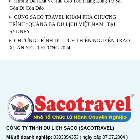
Hướng Dẫn Đặt Vé Tàu Cao Tốc Thăng Long Từ Sài
Gòn Đi Côn Đảo
CÙNG SACO TRAVEL KHÁM PHÁ CHƯƠNG
TRÌNH “QUẢNG BÁ DU LỊCH VIỆT NAM” TẠI
SYDNEY
CHƯƠNG TRÌNH DU LỊCH THIỆN NGUYỆN TRAO
XUÂN YÊU THƯƠNG 2024
CÔNG TY TNHH DU LỊCH SACO (SACOTRAVEL)
Mã số doanh nghiệp:
0303394353 ( ngày cấp 07.07.2004 )