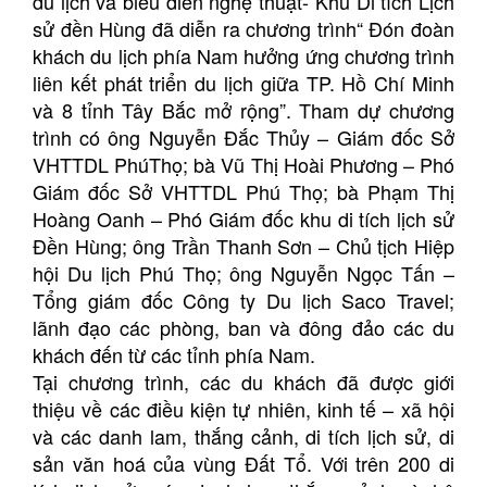
du lịch và biểu diễn nghệ thuật- Khu Di tích Lịch
sử đền Hùng đã diễn ra chương trình“ Đón đoàn
khách du lịch phía Nam hưởng ứng chương trình
liên kết phát triển du lịch giữa TP. Hồ Chí Minh
và 8 tỉnh Tây Bắc mở rộng”. Tham dự chương
trình có ông Nguyễn Đắc Thủy – Giám đốc Sở
VHTTDL PhúThọ; bà Vũ Thị Hoài Phương – Phó
Giám đốc Sở VHTTDL Phú Thọ; bà Phạm Thị
Hoàng Oanh – Phó Giám đốc khu di tích lịch sử
Đền Hùng; ông Trần Thanh Sơn – Chủ tịch Hiệp
hội Du lịch Phú Thọ; ông Nguyễn Ngọc Tấn –
Tổng giám đốc Công ty Du lịch Saco Travel;
lãnh đạo các phòng, ban và đông đảo các du
khách đến từ các tỉnh phía Nam.
Tại chương trình, các du khách đã được giới
thiệu về các điều kiện tự nhiên, kinh tế – xã hội
và các danh lam, thắng cảnh, di tích lịch sử, di
sản văn hoá của vùng Đất Tổ. Với trên 200 di