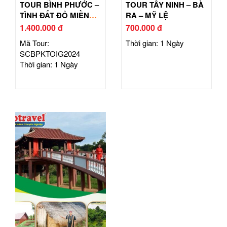
TOUR BÌNH PHƯỚC –
TOUR TÂY NINH – BÀ
TÌNH ĐẤT ĐỎ MIỀN
RA – MỸ LỆ
ĐÔNG
1.400.000 đ
700.000 đ
Mã Tour:
Thời gian: 1 Ngày
SCBPKTOIG2024
Thời gian: 1 Ngày