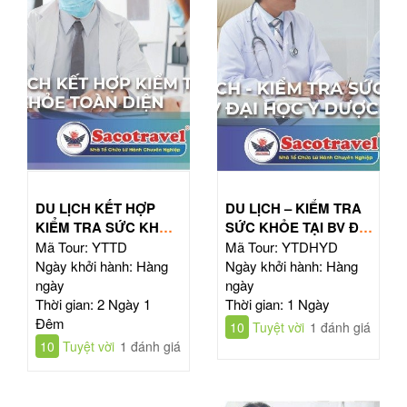
DU LỊCH KẾT HỢP
DU LỊCH – KIỂM TRA
KIỂM TRA SỨC KHỎE
SỨC KHỎE TẠI BV ĐẠI
TOÀN DIỆN
HỌC Y DƯỢC TPHCM
Mã Tour: YTTD
Mã Tour: YTDHYD
Ngày khởi hành: Hàng
Ngày khởi hành: Hàng
ngày
ngày
Thời gian: 2 Ngày 1
Thời gian: 1 Ngày
Đêm
10
Tuyệt vời
1 đánh giá
10
Tuyệt vời
1 đánh giá