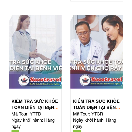
KIỂM TRA SỨC KHỎE
KIỂM TRA SỨC KHỎE
TOÀN DIỆN TẠI BỆNH
TOÀN DIỆN TẠI BỆNH
VIỆN TỪ DŨ
VIỆN CHỢ RẪY
Mã Tour: YTTD
Mã Tour: YTCR
Ngày khởi hành: Hàng
Ngày khởi hành: Hàng
ngày
ngày