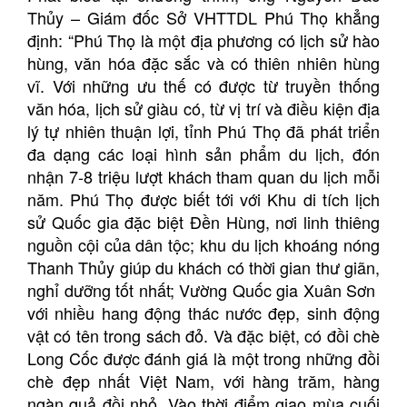
Thủy – Giám đốc Sở VHTTDL Phú Thọ khẳng
định: “Phú Thọ là một địa phương có lịch sử hào
hùng, văn hóa đặc sắc và có thiên nhiên hùng
vĩ. Với những ưu thế có được từ truyền thống
văn hóa, lịch sử giàu có, từ vị trí và điều kiện địa
lý tự nhiên thuận lợi, tỉnh Phú Thọ đã phát triển
đa dạng các loại hình sản phẩm du lịch, đón
nhận 7-8 triệu lượt khách tham quan du lịch mỗi
năm. Phú Thọ được biết tới với Khu di tích lịch
sử Quốc gia đặc biệt Đền Hùng, nơi linh thiêng
nguồn cội của dân tộc; khu du lịch khoáng nóng
Thanh Thủy giúp du khách có thời gian thư giãn,
nghỉ dưỡng tốt nhất; Vường Quốc gia Xuân Sơn
với nhiều hang động thác nước đẹp, sinh động
vật có tên trong sách đỏ. Và đặc biệt, có đồi chè
Long Cốc được đánh giá là một trong những đồi
chè đẹp nhất Việt Nam, với hàng trăm, hàng
ngàn quả đồi nhỏ. Vào thời điểm giao mùa cuối