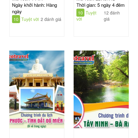
MINH
| TOUR 5N4Đ
Ngày khởi hành: Hàng
Thời gian: 5 ngày 4 đêm
ngày
10
Tuyệt
12 đánh
vời
giá
10
Tuyệt vời
2 đánh giá