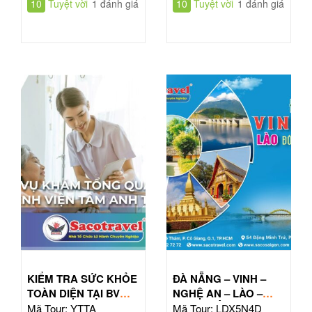
10
Tuyệt vời
1 đánh giá
10
Tuyệt vời
1 đánh giá
KIỂM TRA SỨC KHỎE
ĐÀ NẴNG – VINH –
TOÀN DIỆN TẠI BV
NGHỆ AN – LÀO –
TÂM ANH HỒ CHÍ
ĐÔNG BẮC THÁI LAN
Mã Tour: YTTA
Mã Tour: LDX5N4D