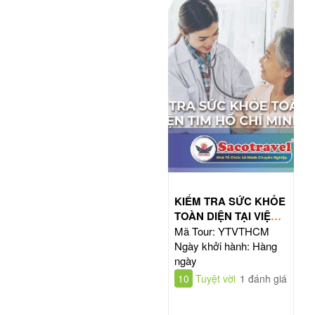
KIỂM TRA SỨC KHỎE
TOÀN DIỆN TẠI VIỆN
TIM HỒ CHÍ MINH
Mã Tour: YTVTHCM
Ngày khởi hành: Hàng
ngày
10
Tuyệt vời
1 đánh giá