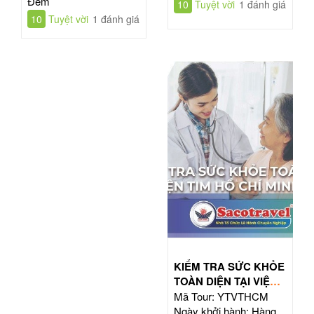
Đêm
10
Tuyệt vời
1 đánh giá
10
Tuyệt vời
1 đánh giá
KIỂM TRA SỨC KHỎE
TOÀN DIỆN TẠI VIỆN
TIM HỒ CHÍ MINH
Mã Tour: YTVTHCM
Ngày khởi hành: Hàng