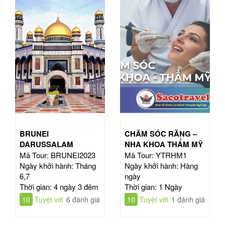
BRUNEI
CHĂM SÓC RĂNG –
DARUSSALAM
NHA KHOA THẨM MỸ
Mã Tour: BRUNEI2023
Mã Tour: YTRHM1
Ngày khởi hành: Tháng
Ngày khởi hành: Hàng
6,7
ngày
Thời gian: 4 ngày 3 đêm
Thời gian: 1 Ngày
10
Tuyệt vời
6 đánh giá
10
Tuyệt vời
1 đánh giá