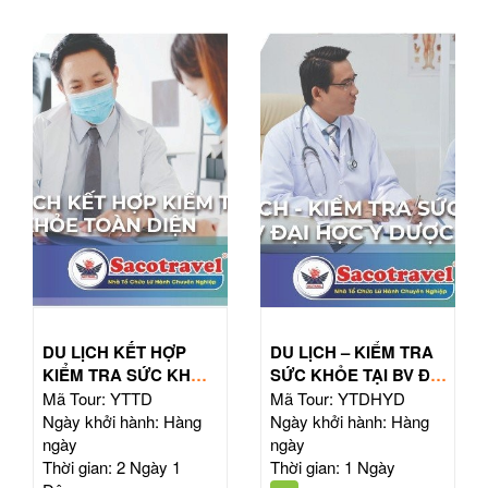
DU LỊCH KẾT HỢP
DU LỊCH – KIỂM TRA
KIỂM TRA SỨC KHỎE
SỨC KHỎE TẠI BV ĐẠI
TOÀN DIỆN
HỌC Y DƯỢC TPHCM
Mã Tour: YTTD
Mã Tour: YTDHYD
Ngày khởi hành: Hàng
Ngày khởi hành: Hàng
ngày
ngày
Thời gian: 2 Ngày 1
Thời gian: 1 Ngày