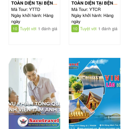
TOÀN DIỆN TẠI BỆNH
TOÀN DIỆN TẠI BỆNH
VIỆN TỪ DŨ
VIỆN CHỢ RẪY
Mã Tour: YTTD
Mã Tour: YTCR
Ngày khởi hành: Hàng
Ngày khởi hành: Hàng
ngày
ngày
10
Tuyệt vời
1 đánh giá
10
Tuyệt vời
1 đánh giá