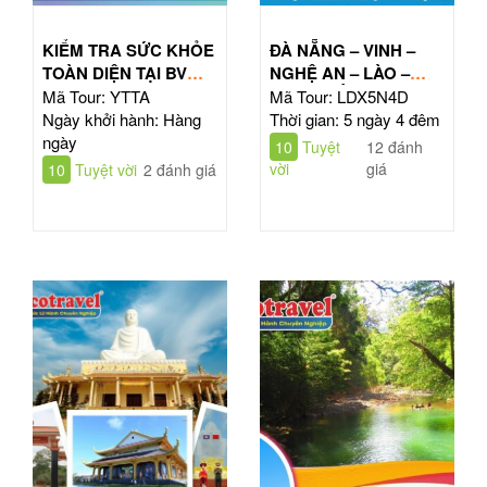
KIỂM TRA SỨC KHỎE
ĐÀ NẴNG – VINH –
TOÀN DIỆN TẠI BV
NGHỆ AN – LÀO –
TÂM ANH HỒ CHÍ
ĐÔNG BẮC THÁI LAN
Mã Tour: YTTA
Mã Tour: LDX5N4D
MINH
| TOUR 5N4Đ
Ngày khởi hành: Hàng
Thời gian: 5 ngày 4 đêm
ngày
10
Tuyệt
12 đánh
vời
giá
10
Tuyệt vời
2 đánh giá