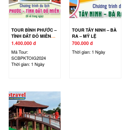
TOUR BÌNH PHƯỚC –
TOUR TÂY NINH – BÀ
TÌNH ĐẤT ĐỎ MIỀN
RA – MỸ LỆ
ĐÔNG
1.400.000 đ
700.000 đ
Mã Tour:
Thời gian: 1 Ngày
SCBPKTOIG2024
Thời gian: 1 Ngày