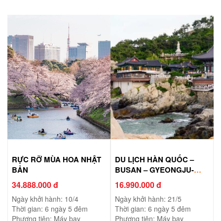
RỰC RỠ MÙA HOA NHẬT
DU LỊCH HÀN QUỐC –
BẢN
BUSAN – GYEONGJU-
ULSAN – SEOUL
34.888.000 đ
16.990.000 đ
Ngày khởi hành: 10/4
Ngày khởi hành: 21/5
Thời gian: 6 ngày 5 đêm
Thời gian: 6 ngày 5 đêm
Phương tiện: Máy bay
Phương tiện: Máy bay