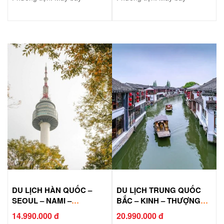
DU LỊCH HÀN QUỐC –
DU LỊCH TRUNG QUỐC
SEOUL – NAMI –
BẮC – KINH – THƯỢNG
EVERLAND
HẢI – HÀNG CHÂU – Ô
14.990.000 đ
20.990.000 đ
TRẤN