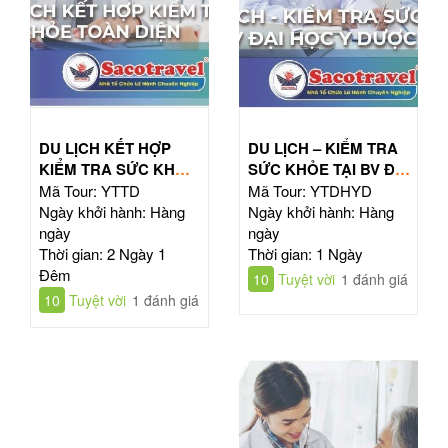
DU LỊCH KẾT HỢP
DU LỊCH – KIỂM TRA
KIỂM TRA SỨC KHỎE
SỨC KHỎE TẠI BV ĐẠI
TOÀN DIỆN
HỌC Y DƯỢC TPHCM
Mã Tour: YTTD
Mã Tour: YTDHYD
Ngày khởi hành: Hàng
Ngày khởi hành: Hàng
ngày
ngày
Thời gian: 2 Ngày 1
Thời gian: 1 Ngày
Đêm
10
Tuyệt vời
1 đánh giá
10
Tuyệt vời
1 đánh giá