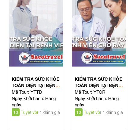
KIỂM TRA SỨC KHỎE
KIỂM TRA SỨC KHỎE
TOÀN DIỆN TẠI BỆNH
TOÀN DIỆN TẠI BỆNH
VIỆN TỪ DŨ
VIỆN CHỢ RẪY
Mã Tour: YTTD
Mã Tour: YTCR
Ngày khởi hành: Hàng
Ngày khởi hành: Hàng
ngày
ngày
10
Tuyệt vời
1 đánh giá
10
Tuyệt vời
1 đánh giá