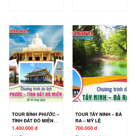
TOUR BÌNH PHƯỚC –
TOUR TÂY NINH – BÀ
TÌNH ĐẤT ĐỎ MIỀN
RA – MỸ LỆ
ĐÔNG
1.400.000 đ
700.000 đ