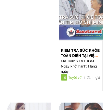
KIỂM TRA SỨC KHỎE
TOÀN DIỆN TẠI VIỆN
TIM HỒ CHÍ MINH
Mã Tour: YTVTHCM
Ngày khởi hành: Hàng
ngày
10
Tuyệt vời
1 đánh giá