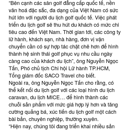
“Bên cạnh các sân golf đẳng cấp quốc tế, nền
văn hoá đặc sắc, đa dạng của Việt Nam có sức
hút lớn với người du lịch golf quốc tế. Việc phát
triển du lịch golf sẽ thu hút du khách có mức chi
tiêu cao đến Việt Nam. Thời gian tới, các công ty
lữ hành, khách sạn, nhà hàng, đơn vị vận
chuyển cần có sự hợp tác chặt chẽ hơn để hình
thành hệ sinh thái golf phục vụ nhu cầu ngày
càng cao của khách du lịch”, ông Nguyễn Ngọc
Tấn, Phó chủ tịch Chi hội Lữ hành TP.HCM,
Tổng giám đốc SACO Travel cho biết.
Ngoài ra, ông Nguyễn Ngọc Tấn cho rằng, có
thể kết nối du lịch golf với các loại hình du lịch
caravan, du lịch MICE… để hình thành các
chuỗi sản phẩm với mức giá hợp lý hơn và tăng
cường quảng bá, xúc tiến du lịch golf một cách
bài bản, chuyên nghiệp, thường xuyên.
“Hiện nay, chúng tôi đang triển khai nhiều sản