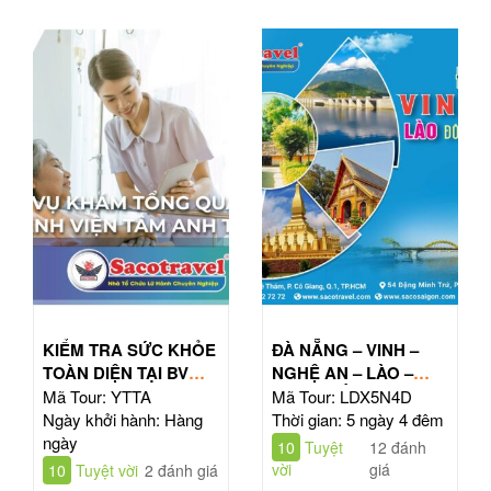
KIỂM TRA SỨC KHỎE
ĐÀ NẴNG – VINH –
TOÀN DIỆN TẠI BV
NGHỆ AN – LÀO –
TÂM ANH HỒ CHÍ
ĐÔNG BẮC THÁI LAN
Mã Tour: YTTA
Mã Tour: LDX5N4D
MINH
| TOUR 5N4Đ
Ngày khởi hành: Hàng
Thời gian: 5 ngày 4 đêm
ngày
10
Tuyệt
12 đánh
vời
giá
10
Tuyệt vời
2 đánh giá