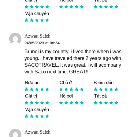
Vận chuyển
Azwan Saleh
24/05/2023 at 08:54
Brunei is my country. i lived there when i was
young. I have traveled there 2 years ago with
SACOTRAVEL. It was great. I will acompany
with Saco next time. GREAT!!!
Bữa ăn
Chỗ ở
Điểm đến
Giá trị
Hồ bơi
Tất cả
Vận chuyển
Azwan Saleh