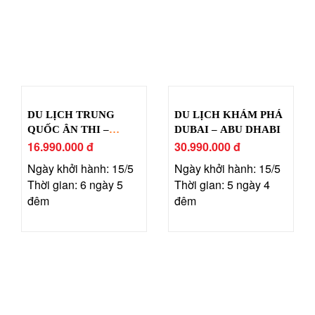
DU LỊCH TRUNG
DU LỊCH KHÁM PHÁ
QUỐC ÂN THI –
DUBAI – ABU DHABI
TRƯƠNG GIA GIỚI –
16.990.000 đ
30.990.000 đ
PHƯỢNG HOÀNG CỔ
Ngày khởi hành: 15/5
Ngày khởi hành: 15/5
TRẤN
Thời gian: 6 ngày 5
Thời gian: 5 ngày 4
đêm
đêm