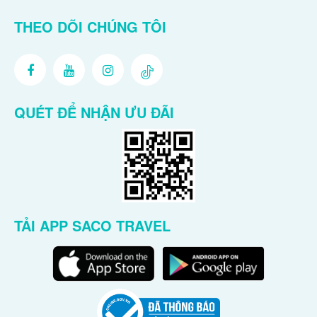
THEO DÕI CHÚNG TÔI
QUÉT ĐỂ NHẬN ƯU ĐÃI
TẢI APP SACO TRAVEL