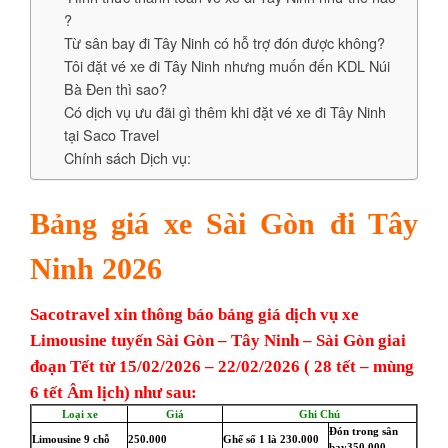
?
Từ sân bay đi Tây Ninh có hỗ trợ đón được không?
Tôi đặt vé xe đi Tây Ninh nhưng muốn đến KDL Núi
Bà Đen thì sao?
Có dịch vụ ưu đãi gì thêm khi đặt vé xe đi Tây Ninh
tại Saco Travel
Chính sách Dịch vụ:
Bảng giá xe Sài Gòn đi Tây
Ninh 2026
Sacotravel xin thông báo bảng giá dịch vụ xe
Limousine tuyến Sài Gòn – Tây Ninh – Sài Gòn
giai
đoạn Tết từ 15/02/2026 – 22/02/2026 ( 28 tết – mùng
6 tết Âm lịch)
như sau:
Loại xe
Giá
Ghi Chú
Đón trong sân
Limousine 9 chỗ
250.000
Ghế số 1 là 230.000
bay
350.000