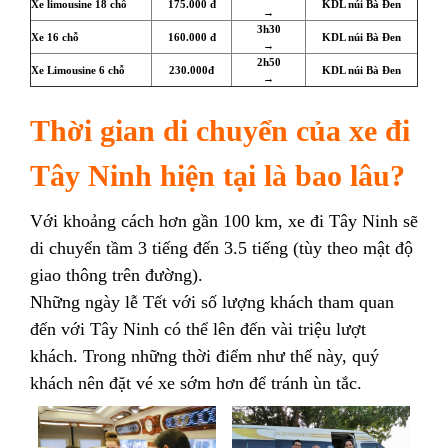
Xe limousine 18 chỗ
175.000 đ
KDL núi Bà Đen
→
3h30
Xe 16 chỗ
160.000 đ
KDL núi Bà Đen
→
2h50
Xe Limousine 6 chỗ
230.000đ
KDL núi Bà Đen
→
Thời gian di chuyển của xe đi
Tây Ninh hiện tại là bao lâu?
Với khoảng cách hơn gần 100 km, xe đi Tây Ninh sẽ
di chuyển tầm 3 tiếng đến 3.5 tiếng (tùy theo mật độ
giao thông trên đường).
Những ngày lễ Tết với số lượng khách tham quan
đến với Tây Ninh có thể lên đến vài triệu lượt
khách. Trong những thời điểm như thế này, quý
khách nên đặt vé xe sớm hơn để tránh ùn tắc.