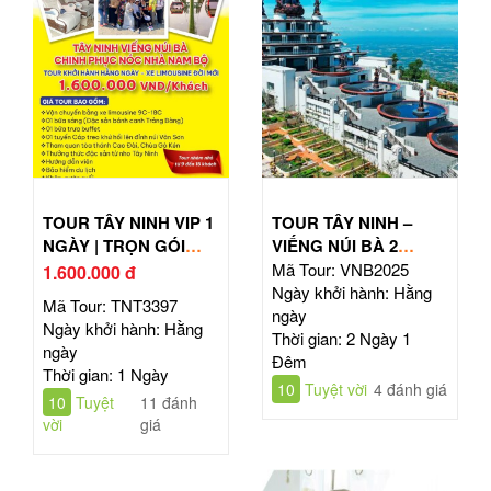
TOUR TÂY NINH VIP 1
TOUR TÂY NINH –
NGÀY | TRỌN GÓI
VIẾNG NÚI BÀ 2
CÁP TREO & ĂN
NGÀY 1 ĐÊM
Mã Tour: VNB2025
1.600.000 đ
TRƯA BUFFET
Ngày khởi hành: Hằng
Mã Tour: TNT3397
ngày
Ngày khởi hành: Hằng
Thời gian: 2 Ngày 1
ngày
Đêm
Thời gian: 1 Ngày
10
Tuyệt vời
4 đánh giá
10
Tuyệt
11 đánh
vời
giá