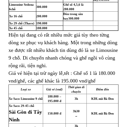
Limousine Sedona
Ghế số 4,5,6 là
300.000
6chỗ
280.000
Đón trong sân
Xe 16 chỗ
200.000
bay
300.000
Xe 29 chỗ (Thaco)
190.000
Xe 45 chỗ
180.000
Hiện tại đang có rất nhiều mức giá tùy theo từng
dòng xe phục vụ khách hàng. Một trong những dòng
xe được rất nhiều khách tin dùng đó là xe Limousine
9 chỗ. Di chuyển nhanh chóng và ghế ngồi vô cùng
rộng rãi, tiện nghi.
Giá vé hiện tại trừ ngày lễ,tết : Ghế số 1 là 180.000
vnd/ghế, các ghế khác là 195.000 vnd/ghế
Thời gian di
Loại xe
Giá vé (vnd)
Điểm đến
chuyển
180.000 –
Xe Saco Limousine 9 chỗ
3h
KDL núi Bà Đen
195.000 đ
Xe Saco 29-45 chỗ
Sài Gòn đi Tây
3h30
150.000 đ
KDL núi Bà Đen
→
Ninh
3h