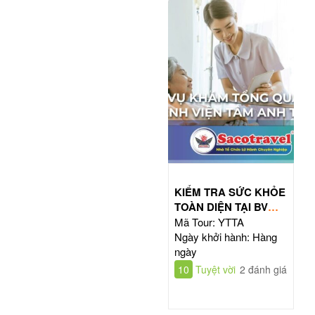
KIỂM TRA SỨC KHỎE
TOÀN DIỆN TẠI BV
TÂM ANH HỒ CHÍ
Mã Tour: YTTA
MINH
Ngày khởi hành: Hàng
ngày
10
Tuyệt vời
2 đánh giá