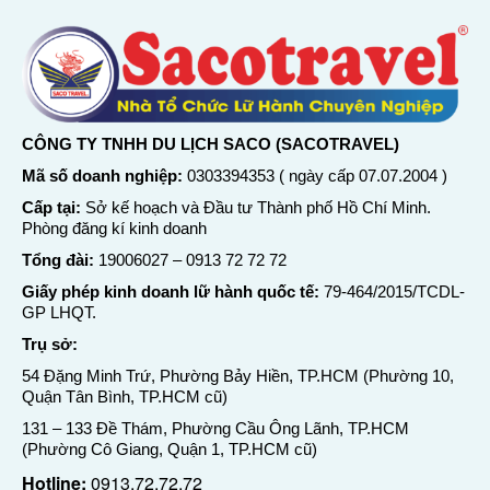
CÔNG TY TNHH DU LỊCH SACO (SACOTRAVEL)
Mã số doanh nghiệp:
0303394353 ( ngày cấp 07.07.2004 )
Cấp tại:
Sở kế hoạch và Đầu tư Thành phố Hồ Chí Minh.
Phòng đăng kí kinh doanh
Tổng đài:
19006027
–
0913 72 72 72
Giấy phép kinh doanh lữ hành quốc tế:
79-464/2015/TCDL-
GP LHQT.
Trụ sở:
54 Đặng Minh Trứ, Phường Bảy Hiền, TP.HCM (Phường 10,
Quận Tân Bình, TP.HCM cũ)
131 – 133 Đề Thám, Phường Cầu Ông Lãnh, TP.HCM
(Phường Cô Giang, Quận 1, TP.HCM cũ)
Hotline:
0913.72.72.72