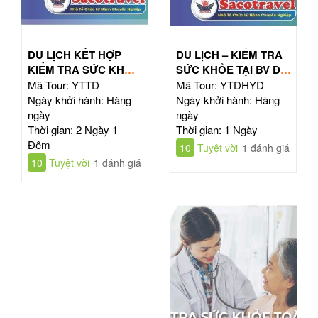
DU LỊCH KẾT HỢP
DU LỊCH – KIỂM TRA
KIỂM TRA SỨC KHỎE
SỨC KHỎE TẠI BV ĐẠI
TOÀN DIỆN
HỌC Y DƯỢC TPHCM
Mã Tour: YTTD
Mã Tour: YTDHYD
Ngày khởi hành: Hàng
Ngày khởi hành: Hàng
ngày
ngày
Thời gian: 2 Ngày 1
Thời gian: 1 Ngày
Đêm
10
Tuyệt vời
1 đánh giá
10
Tuyệt vời
1 đánh giá