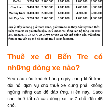
Ba Tri
3.200.000
2.
700.000
4.100.000
4.700.000
5.300.000
Chợ Lách
3.400.000
2.900.000
4.100.000
4.700.000
5.300.000
Mỏ Cày Nam
3.400.000
2.900.000
4.100.000
4.700.00
5.300.000
3.800.000
Mỏ Cày Bắc
3.200.000
2.
700.000
4.200.000
4.800.000
Lưu ý:
Đây là bảng giá tham khảo, giá thực tế sẽ thay đổi tùy theo thời
điểm thuê xe và giá nhiên liệu. Quý khách vui lòng liên hệ tổng đài
1900
6027
hoặc
0913 72 72 72
để được tư vấn và báo giá chính xác. Mỗi hành
trình di chuyển cụ thể sẽ có giá thuê xe khác nhau.
Thuê xe đi Bến Tre có
những dòng xe nào?
Yêu cầu của khách hàng ngày càng khắt khe,
đòi hỏi dịch vụ cho thuê xe cũng phải không
ngừng nâng cao để đáp ứng. Hiện nay, Saco
cho thuê tất cả các dòng xe từ 7 chỗ đến 45
chỗ.