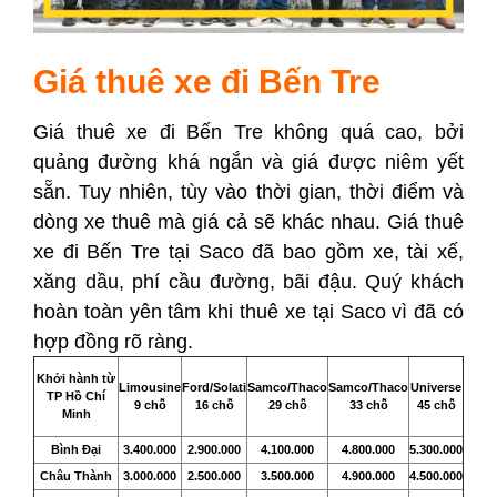
Giá thuê xe đi Bến Tre
Giá thuê xe đi Bến Tre không quá cao, bởi
quảng đường khá ngắn và giá được niêm yết
sẵn. Tuy nhiên, tùy vào thời gian, thời điểm và
dòng xe thuê mà giá cả sẽ khác nhau. Giá thuê
xe đi Bến Tre tại Saco đã bao gồm xe, tài xế,
xăng dầu, phí cầu đường, bãi đậu. Quý khách
hoàn toàn yên tâm khi thuê xe tại Saco vì đã có
hợp đồng rõ ràng.
Khởi hành từ
Limousine
Ford/Solati
Samco/Thaco
Samco/Thaco
Universe
TP Hồ Chí
9 chỗ
16 chỗ
29 chỗ
33 chỗ
45 chỗ
Minh
Bình Đại
3.400.000
2.900.000
4.100.000
4.800.000
5.300.000
Châu Thành
3.000.000
2.500.000
3.500.000
4.900.000
4.500.000