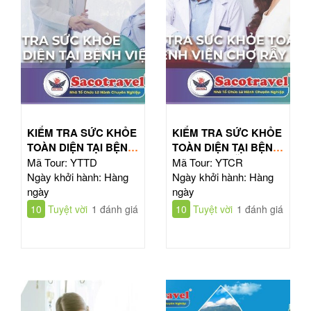
KIỂM TRA SỨC KHỎE
KIỂM TRA SỨC KHỎE
TOÀN DIỆN TẠI BỆNH
TOÀN DIỆN TẠI BỆNH
VIỆN TỪ DŨ
VIỆN CHỢ RẪY
Mã Tour: YTTD
Mã Tour: YTCR
Ngày khởi hành: Hàng
Ngày khởi hành: Hàng
ngày
ngày
10
Tuyệt vời
1 đánh giá
10
Tuyệt vời
1 đánh giá