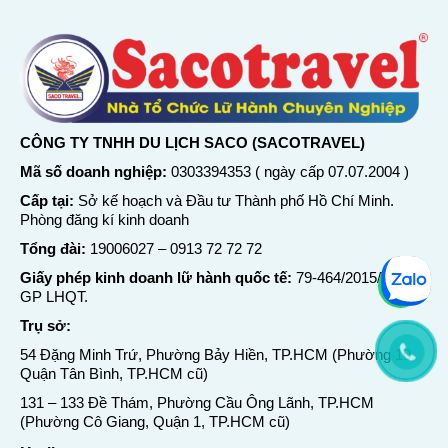
CÔNG TY TNHH DU LỊCH SACO (SACOTRAVEL)
Mã số doanh nghiệp:
0303394353 ( ngày cấp 07.07.2004 )
Cấp tại:
Sở kế hoạch và Đầu tư Thành phố Hồ Chí Minh.
Phòng đăng kí kinh doanh
Tổng đài:
19006027
–
0913 72 72 72
Giấy phép kinh doanh lữ hành quốc tế:
79-464/2015/TCDL-
GP LHQT.
Trụ sở:
54 Đặng Minh Trứ, Phường Bảy Hiền, TP.HCM (Phường 10,
Quận Tân Bình, TP.HCM cũ)
131 – 133 Đề Thám, Phường Cầu Ông Lãnh, TP.HCM
(Phường Cô Giang, Quận 1, TP.HCM cũ)