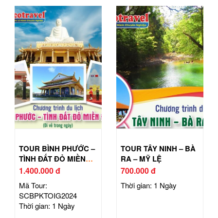
TOUR BÌNH PHƯỚC –
TOUR TÂY NINH – BÀ
TÌNH ĐẤT ĐỎ MIỀN
RA – MỸ LỆ
ĐÔNG
1.400.000 đ
700.000 đ
Mã Tour:
Thời gian: 1 Ngày
SCBPKTOIG2024
Thời gian: 1 Ngày