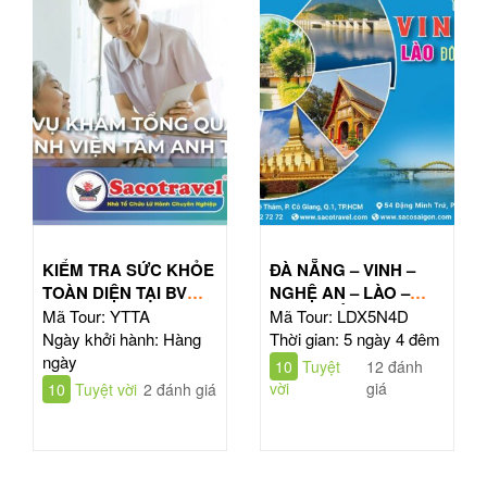
KIỂM TRA SỨC KHỎE
ĐÀ NẴNG – VINH –
TOÀN DIỆN TẠI BV
NGHỆ AN – LÀO –
TÂM ANH HỒ CHÍ
ĐÔNG BẮC THÁI LAN
Mã Tour: YTTA
Mã Tour: LDX5N4D
MINH
| TOUR 5N4Đ
Ngày khởi hành: Hàng
Thời gian: 5 ngày 4 đêm
ngày
10
Tuyệt
12 đánh
vời
giá
10
Tuyệt vời
2 đánh giá