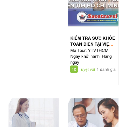
KIỂM TRA SỨC KHỎE
TOÀN DIỆN TẠI VIỆN
TIM HỒ CHÍ MINH
Mã Tour: YTVTHCM
Ngày khởi hành: Hàng
ngày
10
Tuyệt vời
1 đánh giá