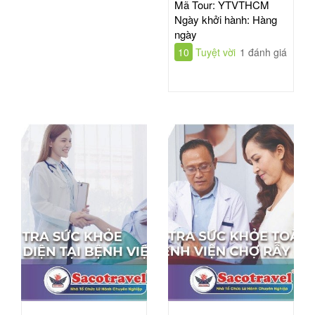
TIM HỒ CHÍ MINH
Mã Tour: YTVTHCM
Ngày khởi hành: Hàng
ngày
10
Tuyệt vời
1 đánh giá