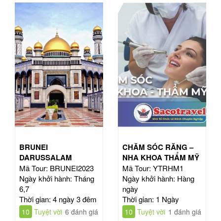
BRUNEI
CHĂM SÓC RĂNG –
DARUSSALAM
NHA KHOA THẨM MỸ
Mã Tour: BRUNEI2023
Mã Tour: YTRHM1
Ngày khởi hành: Tháng
Ngày khởi hành: Hàng
6,7
ngày
Thời gian: 4 ngày 3 đêm
Thời gian: 1 Ngày
10
Tuyệt vời
6 đánh giá
10
Tuyệt vời
1 đánh giá