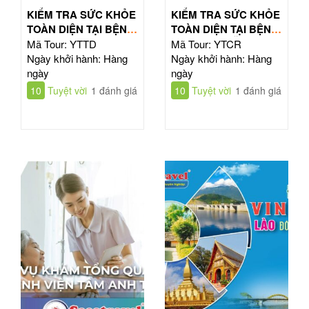
KIỂM TRA SỨC KHỎE
KIỂM TRA SỨC KHỎE
TOÀN DIỆN TẠI BỆNH
TOÀN DIỆN TẠI BỆNH
VIỆN TỪ DŨ
VIỆN CHỢ RẪY
Mã Tour: YTTD
Mã Tour: YTCR
Ngày khởi hành: Hàng
Ngày khởi hành: Hàng
ngày
ngày
10
Tuyệt vời
1 đánh giá
10
Tuyệt vời
1 đánh giá