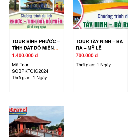
TOUR BÌNH PHƯỚC –
TOUR TÂY NINH – BÀ
TÌNH ĐẤT ĐỎ MIỀN
RA – MỸ LỆ
ĐÔNG
1.400.000 đ
700.000 đ
Mã Tour:
Thời gian: 1 Ngày
SCBPKTOIG2024
Thời gian: 1 Ngày