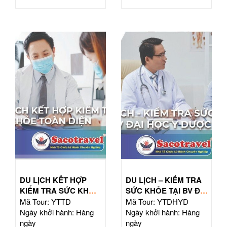
DU LỊCH KẾT HỢP
DU LỊCH – KIỂM TRA
KIỂM TRA SỨC KHỎE
SỨC KHỎE TẠI BV ĐẠI
TOÀN DIỆN
HỌC Y DƯỢC TPHCM
Mã Tour: YTTD
Mã Tour: YTDHYD
Ngày khởi hành: Hàng
Ngày khởi hành: Hàng
ngày
ngày