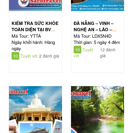
KIỂM TRA SỨC KHỎE
ĐÀ NẴNG – VINH –
TOÀN DIỆN TẠI BV
NGHỆ AN – LÀO –
TÂM ANH HỒ CHÍ
ĐÔNG BẮC THÁI LAN
Mã Tour: YTTA
Mã Tour: LDX5N4D
MINH
| TOUR 5N4Đ
Ngày khởi hành: Hàng
Thời gian: 5 ngày 4 đêm
ngày
10
Tuyệt
12 đánh
vời
giá
10
Tuyệt vời
2 đánh giá