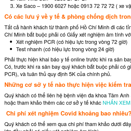
Xe Saco – 1900 6027 hoặc 0913 72 72 72 ( xe v
Có các lưu ý về y tế & phòng chống dịch tro
Tất cả hành khách từ thành phố Hồ Chí Minh đi các t
Chí Minh bắt buộc phải có Giấy xét nghiệm âm tính v
Xét nghiệm PCR (có hiệu lực trong vòng 72 giờ)
Test nhanh (có hiệu lực trong vòng 24 giờ)
Phải thực hiện khai báo y tế online trước khi ra sân b
Có, trước khi ra sân bay quý khách bắt buộc phải có gi
PCR), và tuân thủ quy định 5K của chính phủ.
Những cơ sở y tế nào thực hiện việc kiểm tr
Quý khách có thể liên hệ bệnh viện đa khoa Tâm Anh 
hoặc tham khảo thêm các cơ sở y tế khác
NHẤN XEM 
Chi phí xét nghiệm Covid khoảng bao nhiêu
Quý khách có thể xem qua chi phí tham khảo dưới đây 
lớn đều phải có giấy xét nghiệm âm tính)