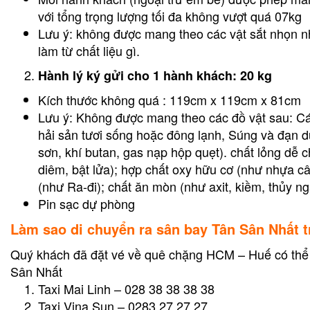
với tổng trọng lượng tối đa không vượt quá 07kg
Lưu ý: không được mang theo các vật sắt nhọn như
làm từ chất liệu gì.
Hành lý ký gửi cho 1 hành khách: 20 kg
Kích thước không quá : 119cm x 119cm x 81cm
Lưu ý: Không được mang theo các đồ vật sau: Cá
hải sản tươi sống hoặc đông lạnh, Súng và đạn d
sơn, khí butan, gas nạp hộp quẹt). chất lỏng dễ 
diêm, bật lửa); hợp chất oxy hữu cơ (như nhựa cây
(như Ra-đi); chất ăn mòn (như axit, kiềm, thủy ngân
Pin sạc dự phòng
Làm sao di chuyển ra sân bay Tân Sân Nhất t
Quý khách đã đặt vé về quê chặng HCM – Huế có thể l
Sân Nhất
Taxi Mai Linh – 028 38 38 38 38
Taxi Vina Sun – 0283 27 27 27