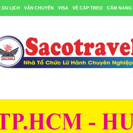
 DU LỊCH
VẬN CHUYỂN
VISA
VÉ CÁP TREO
CẨM NANG 