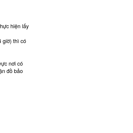
thực hiện lấy
giờ) thì có
vực nơi có
hận đồ bảo