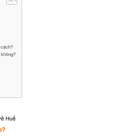
n cách?
ị không?
về Huế
o?