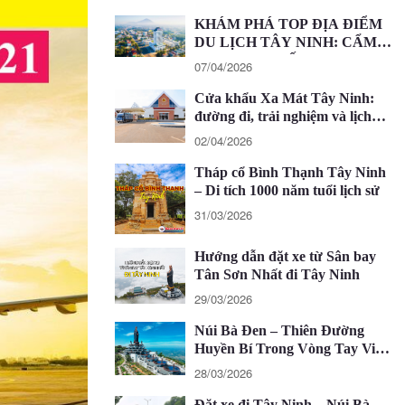
KHÁM PHÁ TOP ĐỊA ĐIỂM
DU LỊCH TÂY NINH: CẨM
NANG CHI TIẾT 2026
07/04/2026
Cửa khẩu Xa Mát Tây Ninh:
đường đi, trải nghiệm và lịch
trình 1 ngày
02/04/2026
Tháp cổ Bình Thạnh Tây Ninh
– Di tích 1000 năm tuổi lịch sử
31/03/2026
Hướng dẫn đặt xe từ Sân bay
Tân Sơn Nhất đi Tây Ninh
29/03/2026
Núi Bà Đen – Thiên Đường
Huyền Bí Trong Vòng Tay Việt
Nam
28/03/2026
Đặt xe đi Tây Ninh – Núi Bà