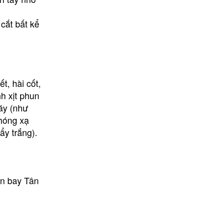
cắt bất kể
, hài cốt,
h xịt phun
háy (như
phóng xạ
ẩy trắng).
ân bay Tân