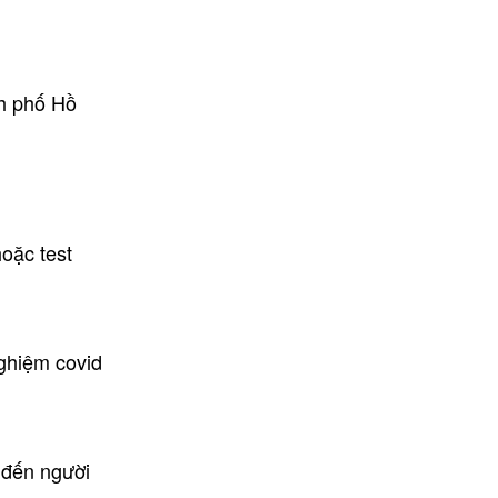
nh phố Hồ
hoặc test
ghiệm covid
 đến người