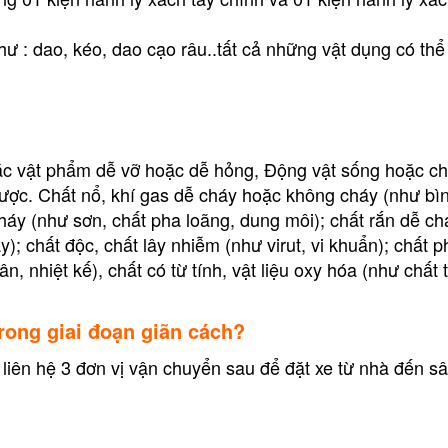
 : dao, kéo, dao cạo râu..tất cả những vật dụng có thể 
c vật phẩm dễ vỡ hoặc dễ hỏng, Động vật sống hoặc chết
ược. Chất nổ, khí gas dễ cháy hoặc không cháy (như bìn
cháy (như sơn, chất pha loãng, dung môi); chất rắn dễ c
); chất độc, chất lây nhiễm (như virut, vi khuẩn); chất 
, nhiệt kế), chất có từ tính, vật liệu oxy hóa (như chất t
rong giai đoạn giãn cách?
iên hệ 3 đơn vị vận chuyển sau để đặt xe từ nhà đến s