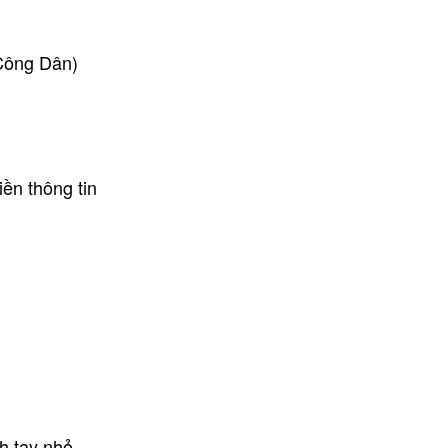
 Công Dân)
iền thông tin
h tay nhỏ