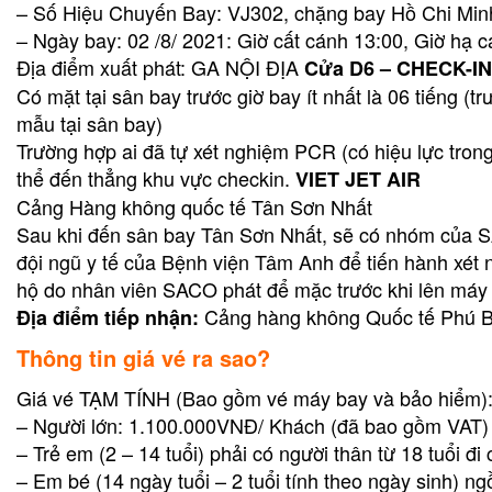
– Số Hiệu Chuyến Bay: VJ302, chặng bay Hồ Chi Min
– Ngày bay: 02 /8/ 2021: Giờ cất cánh 13:00, Giờ hạ 
Địa điểm xuất phát: GA NỘI ĐỊA
Cửa D6 – CHECK-IN
Có mặt tại sân bay trước giờ bay ít nhất là 06 tiếng (
mẫu tại sân bay)
Trường hợp ai đã tự xét nghiệm PCR (có hiệu lực trong 
thể đến thẳng khu vực checkin.
VIET JET AIR
Cảng Hàng không quốc tế Tân Sơn Nhất
Sau khi đến sân bay Tân Sơn Nhất, sẽ có nhóm của S
đội ngũ y tế của Bệnh viện Tâm Anh để tiến hành xét 
hộ do nhân viên SACO phát để mặc trước khi lên máy
Cảng hàng không Quốc tế Phú B
Địa điểm tiếp nhận:
Thông tin giá vé ra sao?
Giá vé TẠM TÍNH (Bao gồm vé máy bay và bảo hiểm)
– Người lớn: 1.100.000VNĐ/ Khách (đã bao gồm VAT
– Trẻ em (2 – 14 tuổi) phải có người thân từ 18 tuổ
– Em bé (14 ngày tuổi – 2 tuổi tính theo ngày sinh) n