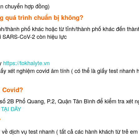
ận chuyển hợp đồng)
ng quá trình chuẩn bị không?
ỉnh/thành phố khác hoặc từ tỉnh/thành phố khác đến thà
ới SARS-CoV-2 còn hiệu lực
ay
https://tokhaiyte.vn
ấy xét nghiệm covid âm tính ( có thể là giấy test nhanh 
a Covid?
số 2B Phổ Quang, P.2, Quận Tân Bình để kiểm tra xét n
TẠI ĐÂY
?
về dịch vụ test nhanh ( tất cả các hành khách từ trẻ em