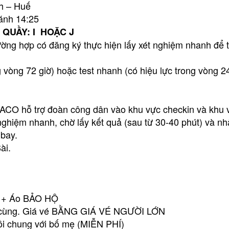
h – Huế
cánh 14:25
 QUẦY: I HOẶC J
trường hợp có đăng ký thực hiện lấy xét nghiệm nhanh để 
vòng 72 giờ) hoặc test nhanh (có hiệu lực trong vòng 24 
ACO hỗ trợ đoàn công dân vào khu vực checkin và khu 
nghiệm nhanh, chờ lấy kết quả (sau từ 30-40 phút) và n
 bay.
ài.
:
) + Áo BẢO HỘ
i đi cùng. Giá vé BẰNG GIÁ VÉ NGƯỜI LỚN
gồi chung với bố mẹ (MIỄN PHÍ)