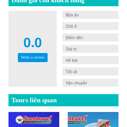
0.0
Bữa ăn
0.0
Chỗ ở
0.0
0.0
Điểm đến
0.0
Giá trị
Write a review
0.0
Hồ bơi
0.0
Tất cả
0.0
Vận chuyển
Tours liên quan