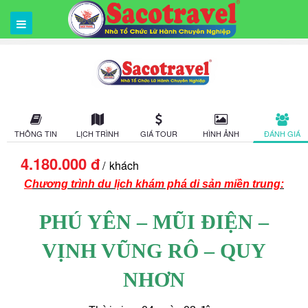
THÔNG TIN
LỊCH TRÌNH
GIÁ TOUR
HÌNH ẢNH
ĐÁNH GIÁ
4.180.000 đ
khách
C
hương trình du lịch khám phá di sản miền trung:
PHÚ YÊN – MŨI ĐIỆN –
VỊNH VŨNG RÔ – QUY
NHƠN