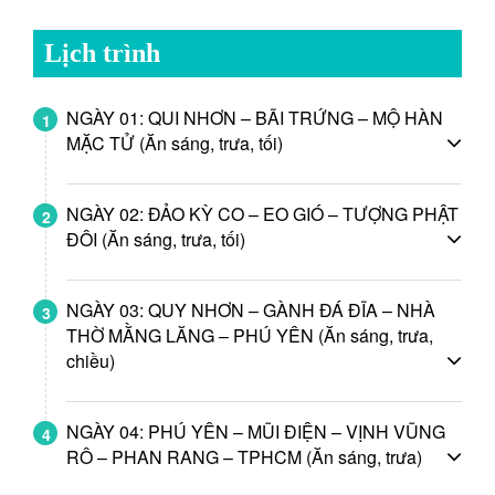
Lịch trình
NGÀY 01: QUI NHƠN – BÃI TRỨNG – MỘ HÀN
1
MẶC TỬ (Ăn sáng, trưa, tối)
NGÀY 02: ĐẢO KỲ CO – EO GIÓ – TƯỢNG PHẬT
2
ĐÔI (Ăn sáng, trưa, tối)
NGÀY 03: QUY NHƠN – GÀNH ĐÁ ĐĨA – NHÀ
3
THỜ MẰNG LĂNG – PHÚ YÊN (Ăn sáng, trưa,
chiều)
NGÀY 04: PHÚ YÊN – MŨI ĐIỆN – VỊNH VŨNG
4
RÔ – PHAN RANG – TPHCM (Ăn sáng, trưa)