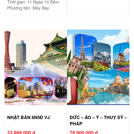
Thời gian: 11 Ngày 10 Đêm
Phương tiện: Máy Bay
NHẬT BẢN 6N5Đ VJ
ĐỨC – ÁO – Ý – THUỴ SỸ –
PHÁP
33.888.000 đ
78.900.000 đ