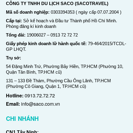
CÔNG TY TNHH DU LỊCH SACO (SACOTRAVEL)
Mã số doanh nghiệp:
0303394353 ( ngày cấp 07.07.2004 )
Cấp tại:
Sở kế hoạch và Đầu tư Thành phố Hồ Chí Minh.
Phòng đăng kí kinh doanh
Tổng đài:
19006027
–
0913 72 72 72
Giấy phép kinh doanh lữ hành quốc tế:
79-464/2015/TCDL-
GP LHQT.
Trụ sở:
54 Đặng Minh Trứ, Phường Bảy Hiền, TP.HCM (Phường 10,
Quận Tân Bình, TP.HCM cũ)
131 – 133 Đề Thám, Phường Cầu Ông Lãnh, TP.HCM
(Phường Cô Giang, Quận 1, TP.HCM cũ)
Hotline:
0913.72.72.72
Email:
info@saco.com.vn
CHI NHÁNH
CN1 Tây Ninh: